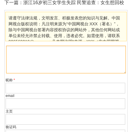
快收好
下一篇：
浙江16岁初三女学生失踪 民警追查：女生想回校
读书
请遵守法律法规，文明发言、积极发表您的知识与见解。中国
网视台版权说明：凡注明来源为“中国网视台:XXX（署名）”，
除与中国网视台签署内容授权协议的网站外，其他任何网站或
单位未经允许禁止转载、使用，违者必究。如需使用，请联系
986569019@qq.com；凡本网注明“来源：XXX（非中国网视
台）”的作品，均转载自其它媒体，目的在于传播更多信息，其
他媒体如需转载，请与稿件来源方联系，如产生任何问题与本
网无关。若因版权、失实等侵权问题，请在30日内联系中国网
视台处理。
昵称
*
email
主页
验证码